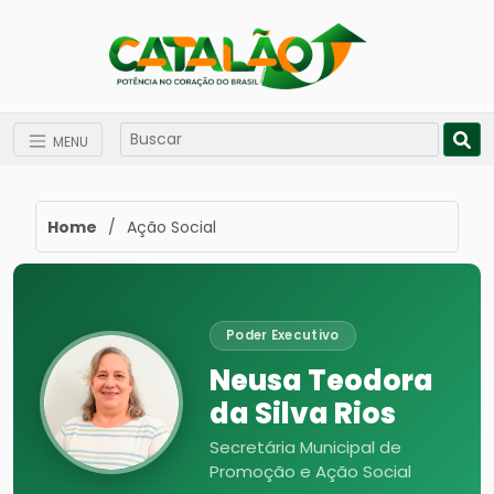
MENU
Home
/
Ação Social
Poder Executivo
Neusa Teodora
da Silva Rios
Secretária Municipal de
Promoção e Ação Social