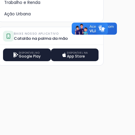
Trabalho e Renda
Ação Urbana
BAIXE NOSSO APLICATIVO
Catalão na palma da mão
DISPONÍVEL NO
DISPONÍVEL NA
Google Play
App Store