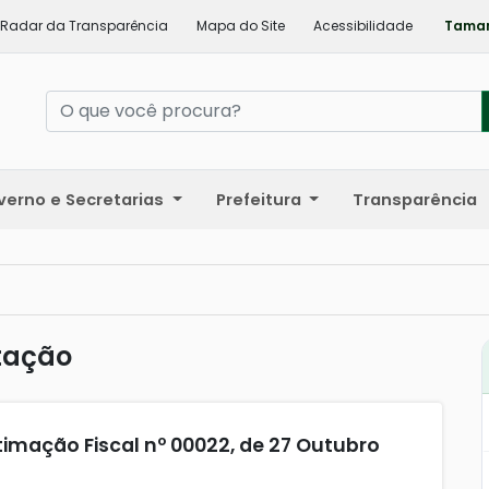
Radar da Transparência
Mapa do Site
Acessibilidade
Taman
verno e Secretarias
Prefeitura
Transparência
tação
timação Fiscal nº 00022, de 27 Outubro