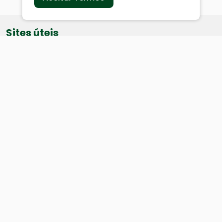
Sites úteis
Equatorial
SAE
Câmara de Vereadores
Webmail
Baixe nosso aplicativo:
Cidade