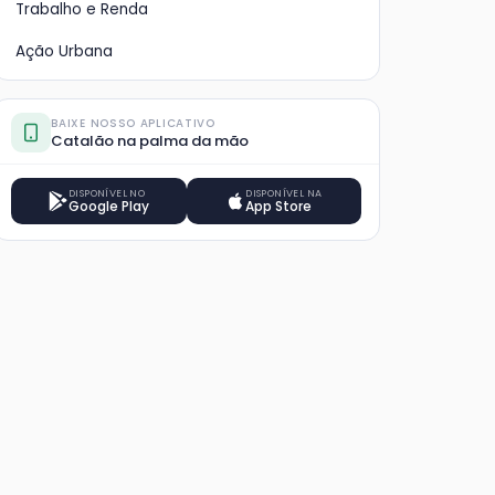
Trabalho e Renda
Ação Urbana
BAIXE NOSSO APLICATIVO
Catalão na palma da mão
DISPONÍVEL NO
DISPONÍVEL NA
Google Play
App Store