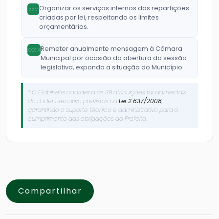
Organizar os serviços internos das repartições
XXV
criadas por lei, respeitando os limites
orçamentários.
Remeter anualmente mensagem à Câmara
XXXIX
Municipal por ocasião da abertura da sessão
legislativa, expondo a situação do Município.
* O Gabinete coordena as 39 atribuições fundamentais
do Poder Executivo previstas na
Lei 2.637/2008
,
garantindo o suporte técnico e administrativo para o
cumprimento das obrigações do Prefeito.
Compartilhar