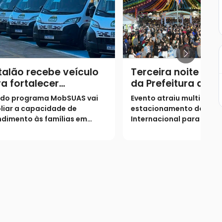
alão recebe veículo
Terceira noite do 
a fortalecer
da Prefeitura de C
endimento da
registra recorde d
 do programa MobSUAS vai
Evento atraiu multidões
istência social
público com 10 mil
liar a capacidade de
estacionamento do Giná
pessoas
dimento às famílias em
Internacional para prest
ação de vulnerabilidade no
show da dupla Rodrigo &
icípio