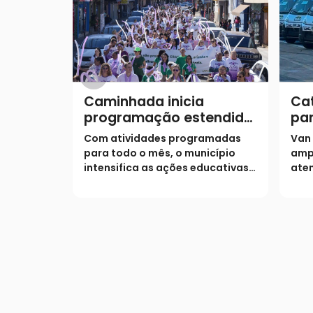
Caminhada inicia
Cat
programação estendida
par
do Agosto Lilás
at
Com atividades programadas
Van
ass
para todo o mês, o município
amp
intensifica as ações educativas e
aten
o acolhimento para combater a
situ
violência contra a mulher
mun