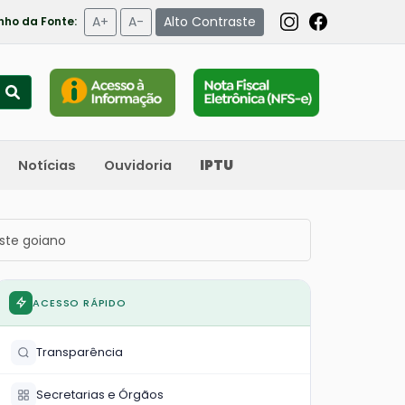
A+
A-
Alto Contraste
ho da Fonte:
Notícias
Ouvidoria
IPTU
este goiano
ACESSO RÁPIDO
Transparência
Secretarias e Órgãos