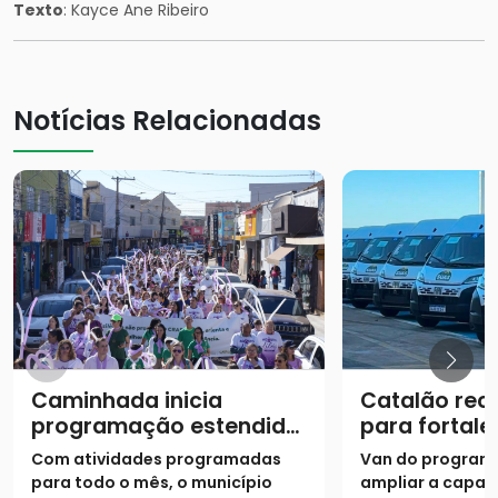
Texto
: Kayce Ane Ribeiro
Notícias Relacionadas
Caminhada inicia
Catalão rec
programação estendida
para fortale
do Agosto Lilás
atendiment
Com atividades programadas
Van do program
assistência 
para todo o mês, o município
ampliar a capac