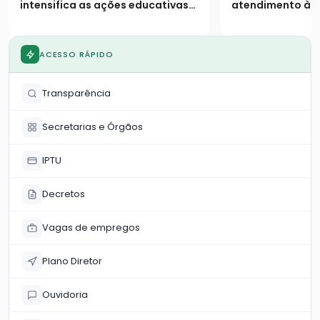
intensifica as ações educativas e
atendimento às 
o acolhimento para combater a
situação de vuln
violência contra a mulher
município
ACESSO RÁPIDO
Transparência
Secretarias e Órgãos
IPTU
Decretos
Vagas de empregos
Plano Diretor
Ouvidoria