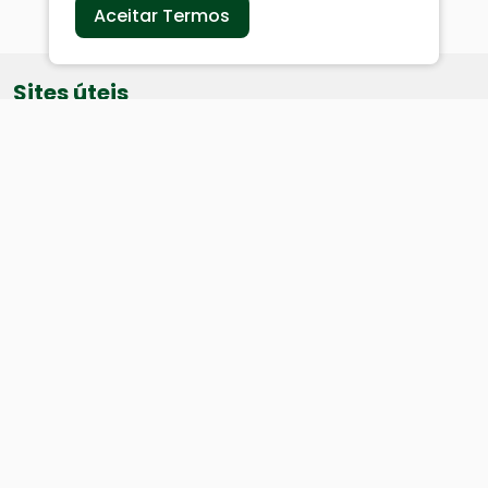
Aceitar Termos
Sites úteis
Equatorial
SAE
Câmara de Vereadores
Webmail
Baixe nosso aplicativo:
Cidade