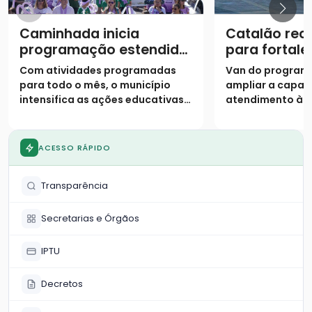
Caminhada inicia
Catalão rec
programação estendida
para fortale
do Agosto Lilás
atendiment
Com atividades programadas
Van do program
assistência 
para todo o mês, o município
ampliar a capac
intensifica as ações educativas e
atendimento às 
o acolhimento para combater a
situação de vuln
violência contra a mulher
município
ACESSO RÁPIDO
Transparência
Secretarias e Órgãos
IPTU
Decretos