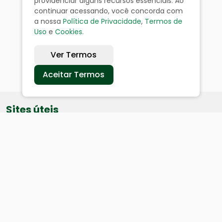
providenciar alguns recursos essenciais. Ao
continuar acessando, você concorda com
a nossa
Política de Privacidade
,
Termos de
Uso
e
Cookies
.
Ver Termos
Aceitar Termos
Sites úteis
Equatorial
SAE
Câmara de Vereadores
Webmail