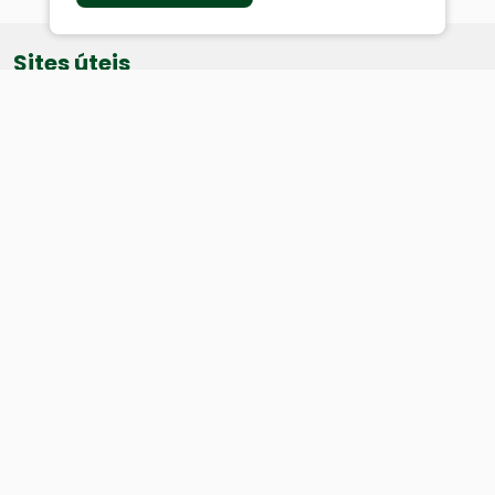
Sites úteis
Equatorial
SAE
Câmara de Vereadores
Webmail
Baixe nosso aplicativo:
Cidade