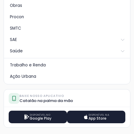
Obras
Procon
SMTC
SAE
Saúde
Trabalho e Renda
Ação Urbana
BAIXE NOSSO APLICATIVO
Catalão na palma da mão
DISPONÍVEL NO
DISPONÍVEL NA
Google Play
App Store