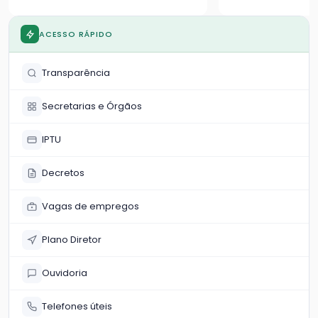
o acolhimento para combater a
situação de vuln
violência contra a mulher
município
ACESSO RÁPIDO
Transparência
Secretarias e Órgãos
IPTU
Decretos
Vagas de empregos
Plano Diretor
Ouvidoria
Telefones úteis