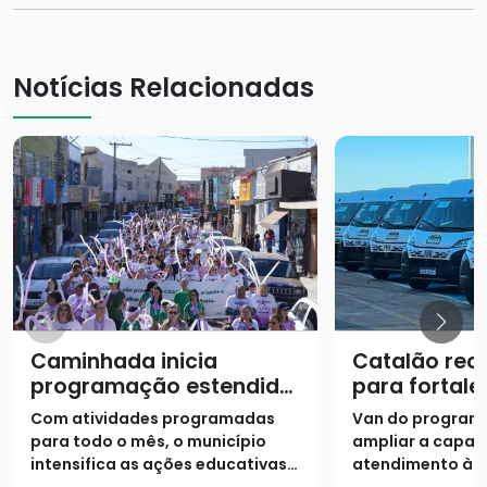
Notícias Relacionadas
Caminhada inicia
Catalão rec
programação estendida
para fortale
do Agosto Lilás
atendiment
Com atividades programadas
Van do program
assistência 
para todo o mês, o município
ampliar a capac
intensifica as ações educativas e
atendimento às 