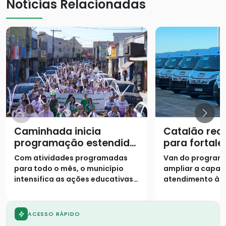
Notícias Relacionadas
Caminhada inicia
Catalão rec
programação estendida
para fortale
do Agosto Lilás
atendiment
Com atividades programadas
Van do program
assistência 
para todo o mês, o município
ampliar a capac
intensifica as ações educativas e
atendimento às 
o acolhimento para combater a
situação de vuln
violência contra a mulher
município
ACESSO RÁPIDO