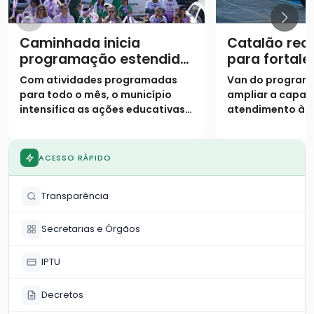
Caminhada inicia
Catalão rec
programação estendida
para fortale
do Agosto Lilás
atendiment
Com atividades programadas
Van do program
assistência 
para todo o mês, o município
ampliar a capac
intensifica as ações educativas e
atendimento às 
o acolhimento para combater a
situação de vuln
violência contra a mulher
município
ACESSO RÁPIDO
Transparência
Secretarias e Órgãos
IPTU
Decretos