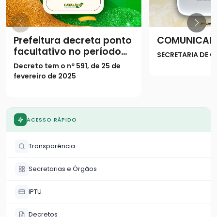
Prefeitura decreta ponto
COMUNICAD
facultativo no período
SECRETARIA DE
do Carnaval
Decreto tem o nº 591, de 25 de
fevereiro de 2025
ACESSO RÁPIDO
Transparência
Secretarias e Órgãos
IPTU
Decretos