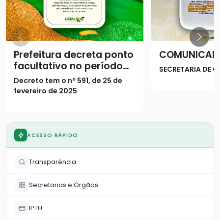
Prefeitura decreta ponto
COMUNICAD
facultativo no período
SECRETARIA DE
do Carnaval
Decreto tem o nº 591, de 25 de
fevereiro de 2025
ACESSO RÁPIDO
Transparência
Secretarias e Órgãos
IPTU