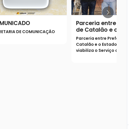
MUNICADO
Parceria entre Pref
de Catalão e o Es
RETARIA DE COMUNICAÇÃO
Goiás viabiliza o S
Parceria entre Prefeitura
de Verificação de 
Catalão e o Estado de G
(SVO) na cidade
viabiliza o Serviço de Ve
de Óbito (SVO) na cidad