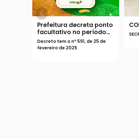
Prefeitura decreta ponto
CO
facultativo no período
SEC
do Carnaval
Decreto tem o nº 591, de 25 de
fevereiro de 2025