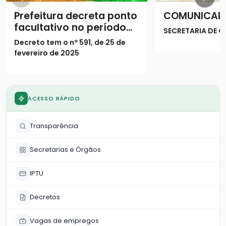
Prefeitura decreta ponto
COMUNICAD
facultativo no período
SECRETARIA DE
do Carnaval
Decreto tem o nº 591, de 25 de
fevereiro de 2025
ACESSO RÁPIDO
Transparência
Secretarias e Órgãos
IPTU
Decretos
Vagas de empregos