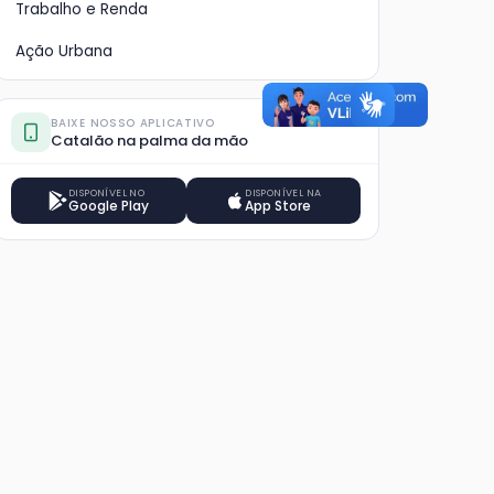
Trabalho e Renda
Ação Urbana
BAIXE NOSSO APLICATIVO
Catalão na palma da mão
DISPONÍVEL NO
DISPONÍVEL NA
Google Play
App Store