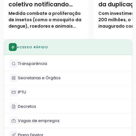
coletivo notificando
da duplicaç
proprietários para
urbano da 
Medida combate a proliferação
Com investiment
limpeza de lotes até 31
de insetos (como o mosquito da
200 milhões, o t
de janeiro
dengue), roedores e animais
inaugurado cont
peçonhentos
pistas duplicada
marginais e 9 vi
ACESSO RÁPIDO
Transparência
Secretarias e Órgãos
IPTU
Decretos
Vagas de empregos
Plano Diretor