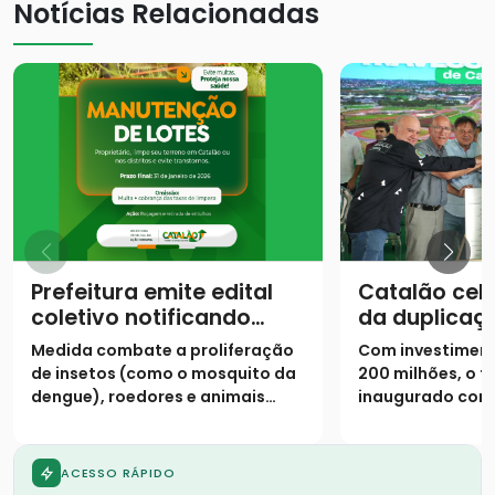
Notícias Relacionadas
Prefeitura emite edital
Catalão cel
coletivo notificando
da duplicaç
proprietários para
urbano da 
Medida combate a proliferação
Com investiment
limpeza de lotes até 31
de insetos (como o mosquito da
200 milhões, o t
de janeiro
dengue), roedores e animais
inaugurado cont
peçonhentos
pistas duplicada
marginais e 9 vi
ACESSO RÁPIDO