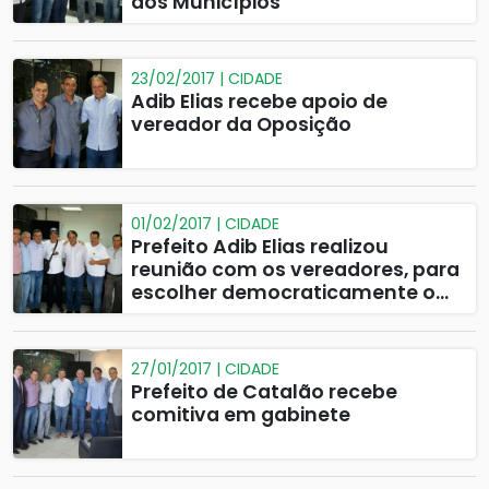
dos Municípios
23/02/2017 | CIDADE
Adib Elias recebe apoio de
vereador da Oposição
01/02/2017 | CIDADE
Prefeito Adib Elias realizou
reunião com os vereadores, para
escolher democraticamente o
líder do PMDB e da situação na
Câmara Municipal de
Vereadores.
27/01/2017 | CIDADE
Prefeito de Catalão recebe
comitiva em gabinete