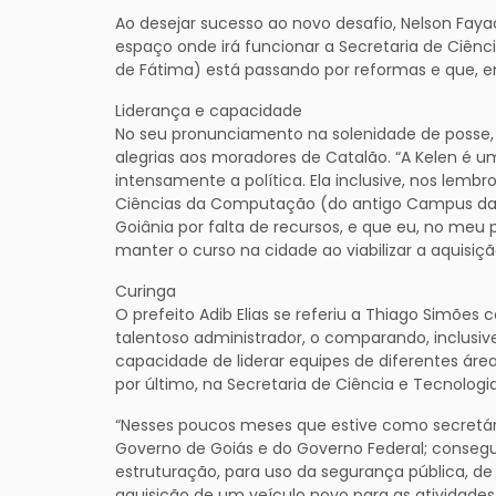
Ao desejar sucesso ao novo desafio, Nelson Fayad
espaço onde irá funcionar a Secretaria de Ciênc
de Fátima) está passando por reformas e que, e
Liderança e capacidade
No seu pronunciamento na solenidade de posse, o 
alegrias aos moradores de Catalão. “A Kelen é u
intensamente a política. Ela inclusive, nos lemb
Ciências da Computação (do antigo Campus da UF
Goiânia por falta de recursos, e que eu, no me
manter o curso na cidade ao viabilizar a aquisi
Curinga
O prefeito Adib Elias se referiu a Thiago Simõ
talentoso administrador, o comparando, inclusive,
capacidade de liderar equipes de diferentes área
por último, na Secretaria de Ciência e Tecnologia
“Nesses poucos meses que estive como secretári
Governo de Goiás e do Governo Federal; consegu
estruturação, para uso da segurança pública, de
aquisição de um veículo novo para as atividades 