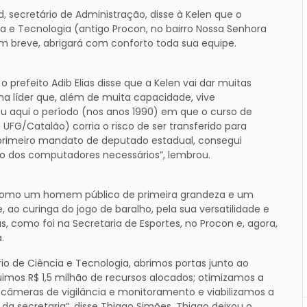
, secretário de Administração, disse à Kelen que o
ia e Tecnologia (antigo Procon, no bairro Nossa Senhora
m breve, abrigará com conforto toda sua equipe.
prefeito Adib Elias disse que a Kelen vai dar muitas
ma líder que, além de muita capacidade, vive
rou aqui o período (nos anos 1990) em que o curso de
G/Catalão) corria o risco de ser transferido para
u primeiro mandato de deputado estadual, consegui
ção dos computadores necessários”, lembrou.
es como um homem público de primeira grandeza e um
 ao curinga do jogo de baralho, pela sua versatilidade e
s, como foi na Secretaria de Esportes, no Procon e, agora,
.
o de Ciência e Tecnologia, abrimos portas junto ao
imos R$ 1,5 milhão de recursos alocados; otimizamos a
 câmeras de vigilância e monitoramento e viabilizamos a
da secretaria”, disse Thiago Simões. Thiago deixou o