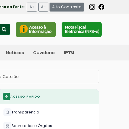
A+
A-
Alto Contraste
ho da Fonte:
Notícias
Ouvidoria
IPTU
e Catalão
ACESSO RÁPIDO
Transparência
Secretarias e Órgãos