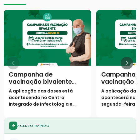
Campanha de
Campanha 
vacinação bivalente
vacinação b
contra a covid-19
contra a cov
A aplicação das doses está
A aplicação das
continua em Catalão
começa em 
acontecendo no Centro
acontecerá na 
Integrado de Infectologia e
segunda-feira (2
Imunização Profº João Martins
Integrado de Inf
Teixeira, que fica situado na Av.
Imunização (ao 
Vinte de Agosto (ao lado do
ACESSO RÁPIDO
SAMU).