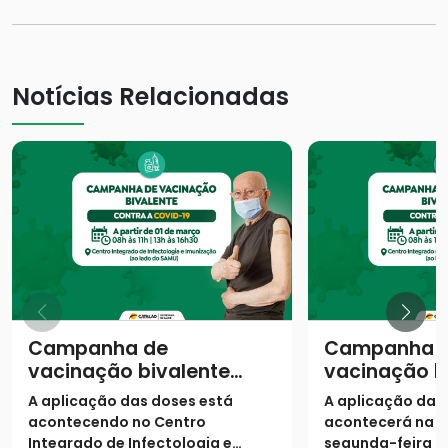
Notícias Relacionadas
Campanha de
Campanha 
vacinação bivalente
vacinação b
contra a covid-19
contra a cov
A aplicação das doses está
A aplicação das
continua em Catalão
começa em 
acontecendo no Centro
acontecerá na 
Integrado de Infectologia e
segunda-feira (2