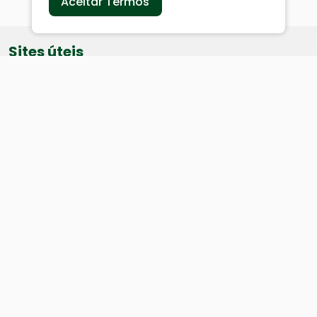
Aceitar Termos
Sites úteis
Equatorial
SAE
Câmara de Vereadores
Webmail
Baixe nosso aplicativo:
Cidade