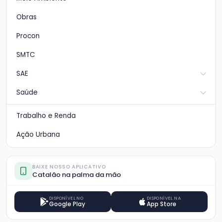
Obras
Procon
SMTC
SAE
Saúde
Trabalho e Renda
Ação Urbana
BAIXE NOSSO APLICATIVO
Catalão na palma da mão
DISPONÍVEL NO
DISPONÍVEL NA
Google Play
App Store