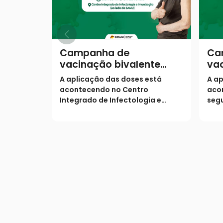
Campanha de
Ca
vacinação bivalente
vac
contra a covid-19
con
A aplicação das doses está
A ap
continua em Catalão
co
acontecendo no Centro
aco
Integrado de Infectologia e
segu
Imunização Profº João Martins
Inte
Teixeira, que fica situado na Av.
Imun
Vinte de Agosto (ao lado do
SAMU).