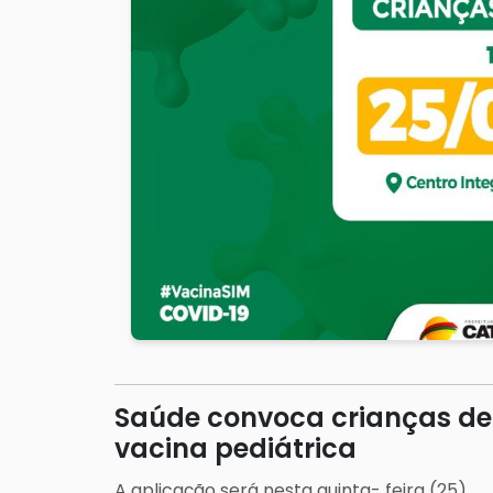
Saúde convoca crianças de 
vacina pediátrica
A aplicação será nesta quinta- feira (25).