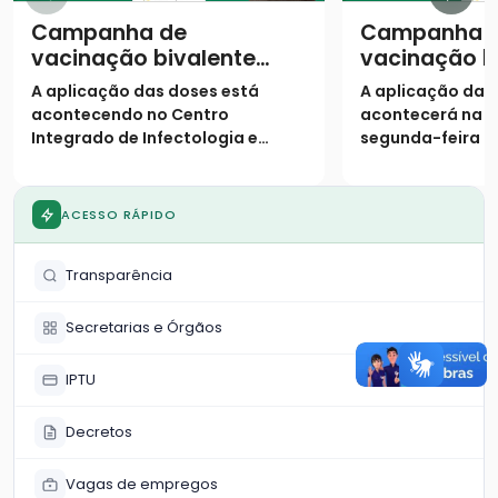
Campanha de
Campanha 
vacinação bivalente
vacinação b
contra a covid-19
contra a cov
A aplicação das doses está
A aplicação das
continua em Catalão
começa em 
acontecendo no Centro
acontecerá na 
Integrado de Infectologia e
segunda-feira (2
Imunização Profº João Martins
Integrado de Inf
Teixeira, que fica situado na Av.
Imunização (ao 
Vinte de Agosto (ao lado do
ACESSO RÁPIDO
SAMU).
Transparência
Secretarias e Órgãos
IPTU
Decretos
Vagas de empregos