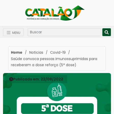
MENU
Home
/
Noticias
/
Covid-19
/
Saúde convoca pessoas imunossuprimidas para
receberem a dose reforço (5ª dose)
Publicado em: 22/08/2022