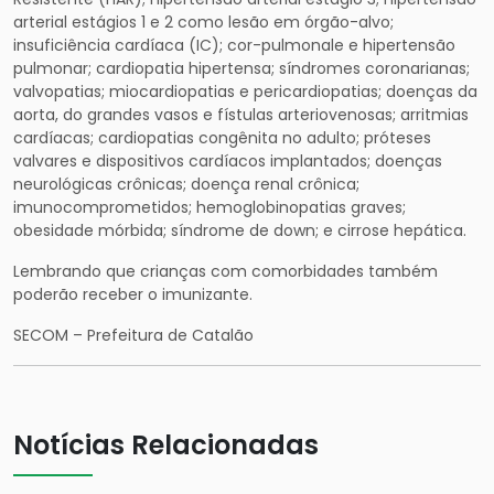
arterial estágios 1 e 2 como lesão em órgão-alvo;
insuficiência cardíaca (IC); cor-pulmonale e hipertensão
pulmonar; cardiopatia hipertensa; síndromes coronarianas;
valvopatias; miocardiopatias e pericardiopatias; doenças da
aorta, do grandes vasos e fístulas arteriovenosas; arritmias
cardíacas; cardiopatias congênita no adulto; próteses
valvares e dispositivos cardíacos implantados; doenças
neurológicas crônicas; doença renal crônica;
imunocomprometidos; hemoglobinopatias graves;
obesidade mórbida; síndrome de down; e cirrose hepática.
Lembrando que crianças com comorbidades também
poderão receber o imunizante.
SECOM – Prefeitura de Catalão
Notícias Relacionadas