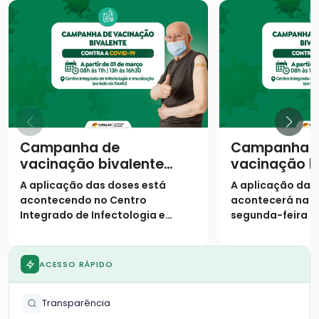
Campanha de
Campanha 
vacinação bivalente
vacinação b
contra a covid-19
contra a cov
A aplicação das doses está
A aplicação das
continua em Catalão
começa em 
acontecendo no Centro
acontecerá na 
Integrado de Infectologia e
segunda-feira (2
Imunização Profº João Martins
Integrado de Inf
Teixeira, que fica situado na Av.
Imunização (ao 
Vinte de Agosto (ao lado do
ACESSO RÁPIDO
SAMU).
Transparência