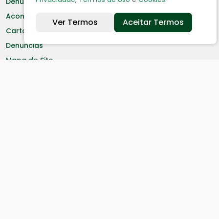
Denuncia
Acompanhar Solicitação
Ver Termos
Aceitar Termos
Carta de Serviços ao Cidadão
Denuncias
Mapa do Site
Telefones úteis
Estatísticas
Encarregado LGPD
Serviços aos Cidadãos
Certidão Negativa
Cadastro de Contribuinte
Cadastro de Fornecedor
IPTU
ITR - Valor Terra Nua