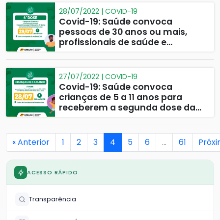
28/07/2022 | COVID-19
Covid-19: Saúde convoca
pessoas de 30 anos ou mais,
profissionais de saúde e
imunossuprimidos para
receberem a 4ª dose
27/07/2022 | COVID-19
Covid-19: Saúde convoca
crianças de 5 a 11 anos para
receberem a segunda dose da
vacina pediátrica
« Anterior
1
2
3
4
5
6
…
61
Próxi
ACESSO RÁPIDO
Transparência