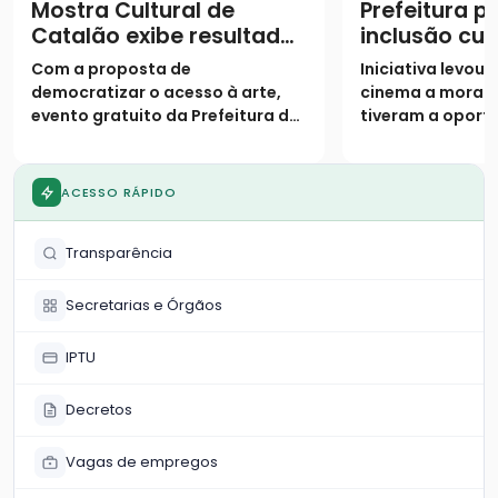
Mostra Cultural de
Prefeitura 
Catalão exibe resultados
inclusão cul
de oficinas semestrais
projeto “Cin
Com a proposta de
Iniciativa levou
Bem” no Par
democratizar o acesso à arte,
cinema a morad
evento gratuito da Prefeitura de
tiveram a oport
Catalão encerra a programação
frequentar as gr
semestral nesta quarta-feira
exibição
ACESSO RÁPIDO
Transparência
Secretarias e Órgãos
IPTU
Decretos
Vagas de empregos