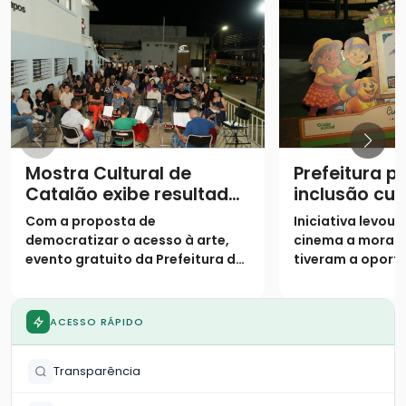
Mostra Cultural de
Prefeitura 
Catalão exibe resultados
inclusão cul
de oficinas semestrais
projeto “Cin
Com a proposta de
Iniciativa levou
Bem” no Par
democratizar o acesso à arte,
cinema a morad
evento gratuito da Prefeitura de
tiveram a oport
Catalão encerra a programação
frequentar as gr
semestral nesta quarta-feira
exibição
ACESSO RÁPIDO
Transparência