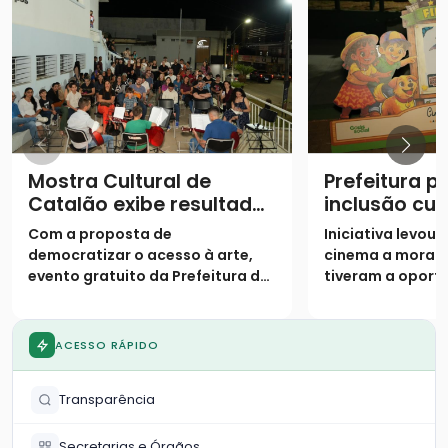
Mostra Cultural de
Prefeitura 
Catalão exibe resultados
inclusão cul
de oficinas semestrais
projeto “Cin
Com a proposta de
Iniciativa levou
Bem” no Par
democratizar o acesso à arte,
cinema a morad
evento gratuito da Prefeitura de
tiveram a oport
Catalão encerra a programação
frequentar as gr
semestral nesta quarta-feira
exibição
ACESSO RÁPIDO
Transparência
Secretarias e Órgãos