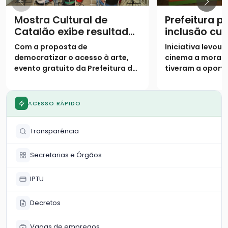
Mostra Cultural de
Prefeitura 
Catalão exibe resultados
inclusão cul
de oficinas semestrais
projeto “Cin
Com a proposta de
Iniciativa levou
Bem” no Par
democratizar o acesso à arte,
cinema a morad
evento gratuito da Prefeitura de
tiveram a oport
Catalão encerra a programação
frequentar as gr
semestral nesta quarta-feira
exibição
ACESSO RÁPIDO
Transparência
Secretarias e Órgãos
IPTU
Decretos
Vagas de empregos