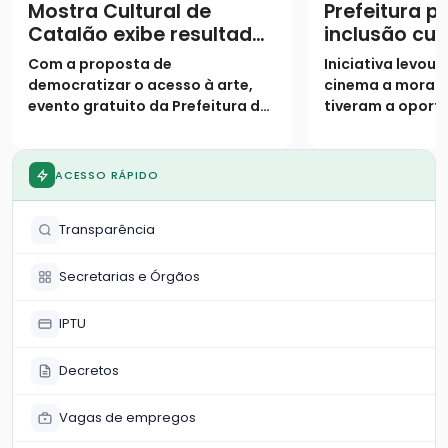
Mostra Cultural de
Prefeitura 
Catalão exibe resultados
inclusão cul
de oficinas semestrais
projeto “Cin
Com a proposta de
Iniciativa levou
Bem” no Par
democratizar o acesso à arte,
cinema a morad
evento gratuito da Prefeitura de
tiveram a oport
Catalão encerra a programação
frequentar as gr
semestral nesta quarta-feira
exibição
ACESSO RÁPIDO
Transparência
Secretarias e Órgãos
IPTU
Decretos
Vagas de empregos