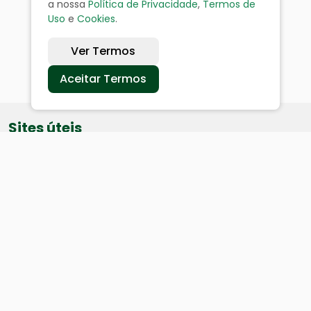
a nossa
Política de Privacidade
,
Termos de
Uso
e
Cookies
.
Ver Termos
Aceitar Termos
Sites úteis
Equatorial
SAE
Câmara de Vereadores
Webmail
Baixe nosso aplicativo: