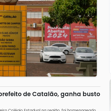
refeito de Catalão, ganha busto
meiro Colégio Estadual na região, foi homenageado