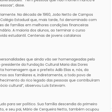
soas”, disse.
riamente. Na década de 1960, João Netto de Campos
Colégio Estadual que, mais tarde, foi denominado com
s de famílias em melhores condições financeiras
rio. A maioria dos alunos, ao terminar o curso
 vida estudantil. Centenas de jovens catalanos
 personalidades que ainda vão ser homenageadas pelo
 presidente da Fundação Cultural Maria das Dores
sta homenagem que o prefeito Adib Elias e, nós, da
os aos familiares e, indiretamente, a todo povo de
hecimento do rico legado das pessoas que contribuíram
cio cultural”, observou Luís Estevam.
udo para ser político. Sua família descendia do primeiro
tto, e seu pai, Mário de Cerqueira Netto, também ocupou