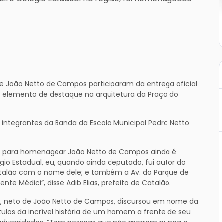
de João Netto de Campos participaram da entrega oficial
ou elemento de destaque na arquitetura da Praça do
integrantes da Banda da Escola Municipal Pedro Netto
s para homenagear João Netto de Campos ainda é
io Estadual, eu, quando ainda deputado, fui autor do
atalão com o nome dele; e também a Av. do Parque de
te Médici”, disse Adib Elias, prefeito de Catalão.
e, neto de João Netto de Campos, discursou em nome da
ulos da incrível história de um homem a frente de seu
dversidades. “Tem pessoas que não morrem nunca e