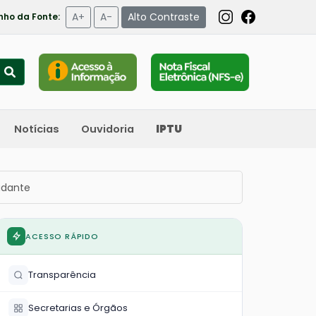
A+
A-
Alto Contraste
ho da Fonte:
Notícias
Ouvidoria
IPTU
udante
ACESSO RÁPIDO
Transparência
Secretarias e Órgãos