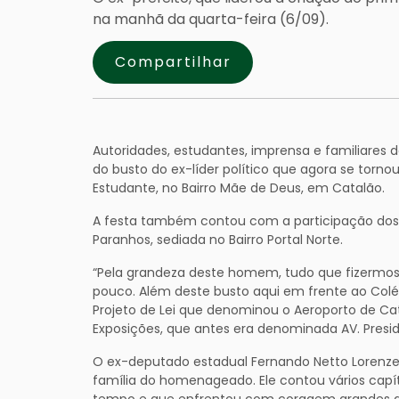
na manhã da quarta-feira (6/09).
Compartilhar
Autoridades, estudantes, imprensa e familiares 
do busto do ex-líder político que agora se torn
Estudante, no Bairro Mãe de Deus, em Catalão.
A festa também contou com a participação dos 
Paranhos, sediada no Bairro Portal Norte.
“Pela grandeza deste homem, tudo que fizermo
pouco. Além deste busto aqui em frente ao Colég
Projeto de Lei que denominou o Aeroporto de C
Exposições, que antes era denominada AV. Presiden
O ex-deputado estadual Fernando Netto Lorenz
família do homenageado. Ele contou vários capít
tempo e que enfrentou com coragem grandes a