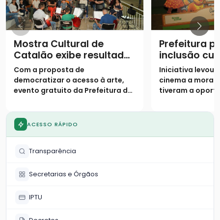
Mostra Cultural de
Prefeitura 
Catalão exibe resultados
inclusão cul
de oficinas semestrais
projeto “Cin
Com a proposta de
Iniciativa levou
Bem” no Par
democratizar o acesso à arte,
cinema a morad
evento gratuito da Prefeitura de
tiveram a oport
Catalão encerra a programação
frequentar as gr
semestral nesta quarta-feira
exibição
ACESSO RÁPIDO
Transparência
Secretarias e Órgãos
IPTU