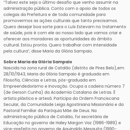
“Talvez este seja o último desafio que venho assumir na
administração pública. Conto com o apoio de todos os
colegas da Prefeitura e de toda comunidade para
promovermos as ações culturais que tanto precisamos.
Quero desejar boa sorte para o Luís Estevam no tratamento
de saúde, pois é com ele ao nosso lado que vamos criar e
oferecer aos moradores as oportunidades do âmbito
cultural. Estou pronta. Quero trabalhar com intensidade
pela cultura”, disse Maria da Glória Sampaio.
Sobre Maria da Glória Sampaio
Nascida na zona rural de Catalão (distrito de Pires Belo),em
28/10/1943, Maria da Glória Sampaio é graduada em
Filosofia, Ciências e Letras, pós-graduada em
Empreendedorismo e Inovação. Ocupa a cadeira número 7
(de Gerson Cunha) da Academia Catalana de Letras. É
artista plástica e artesã. Participa da Ordem Franciscana
Secular, da Comunidade Leiga Agostiniana Missionária e da
Pastoral Familiar da Paróquia Mãe de Deus. Na
administração pública de Catalão, foi secretária de
Educação no governo de Haley Margon Vaz (1986-1989) e
vice-prefeita no governo de Aguinaldo Mesquita (1990-