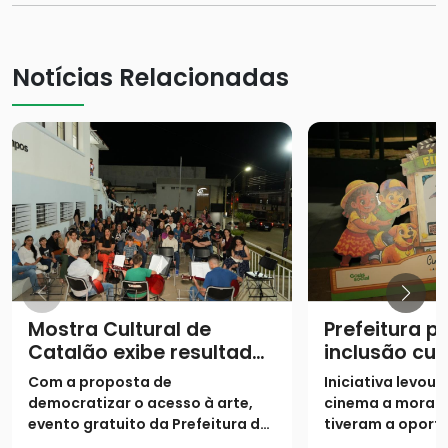
Notícias Relacionadas
Mostra Cultural de
Prefeitura 
Catalão exibe resultados
inclusão cul
de oficinas semestrais
projeto “Cin
Com a proposta de
Iniciativa levou
Bem” no Par
democratizar o acesso à arte,
cinema a morad
evento gratuito da Prefeitura de
tiveram a oport
Catalão encerra a programação
frequentar as gr