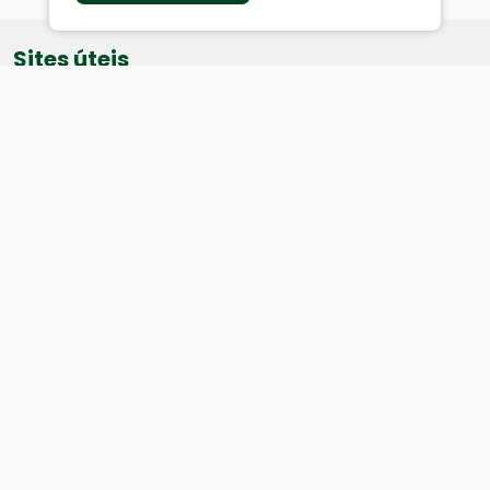
Sites úteis
Equatorial
SAE
Câmara de Vereadores
Webmail
Baixe nosso aplicativo:
Cidade
História