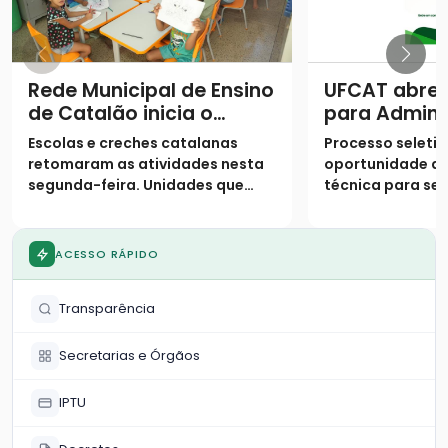
Rede Municipal de Ensino
UFCAT abre 
de Catalão inicia o
para Admini
segundo semestre com
Pública com
Escolas e creches catalanas
Processo seletiv
9,4 mil alunos de volta
para agente
retomaram as atividades nesta
oportunidade de
às salas de aula
em Catalão
segunda-feira. Unidades que
técnica para ser
mantiveram plantão em julho
concursados, co
voltam ao atendimento regular,
contratados; in
enquanto a rede municipal
gratuitas e segu
ACESSO RÁPIDO
reforça o suporte em tempo
agosto
integral com cinco refeições
Transparência
diárias
Secretarias e Órgãos
IPTU