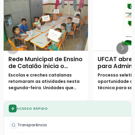
Rede Municipal de Ensino
UFCAT abre 
de Catalão inicia o
para Admini
segundo semestre com
Pública com
Escolas e creches catalanas
Processo seletiv
9,4 mil alunos de volta
para agente
retomaram as atividades nesta
oportunidade de
às salas de aula
em Catalão
segunda-feira. Unidades que
técnica para ser
mantiveram plantão em julho
concursados, co
voltam ao atendimento regular,
contratados; in
enquanto a rede municipal
gratuitas e segu
ACESSO RÁPIDO
reforça o suporte em tempo
agosto
integral com cinco refeições
Transparência
diárias