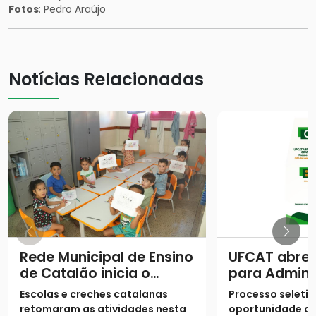
Fotos
: Pedro Araújo
Notícias Relacionadas
Rede Municipal de Ensino
UFCAT abre 
de Catalão inicia o
para Admini
segundo semestre com
Pública com
Escolas e creches catalanas
Processo seletiv
9,4 mil alunos de volta
para agente
retomaram as atividades nesta
oportunidade de