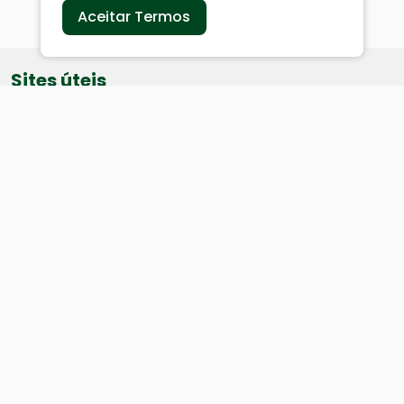
Aceitar Termos
Sites úteis
Equatorial
SAE
Câmara de Vereadores
Webmail
Baixe nosso aplicativo:
Cidade