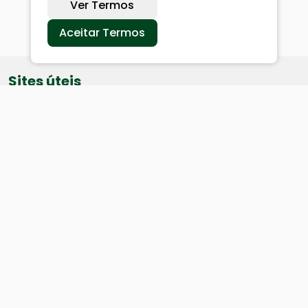
Ver Termos
Aceitar Termos
Sites úteis
Equatorial
SAE
Câmara de Vereadores
Webmail
Baixe nosso aplicativo: