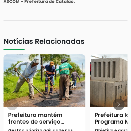
ASCOM – Prefeitura de Catalão.
Notícias Relacionadas
Prefeitura mantém
Prefeitura l
frentes de serviço
Programa M
contra buracos no
Potência
Gestão prioriza agilidade nas
Objetivo é garan