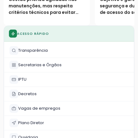
período chuvoso
manutenções, mas respeita
segurança e dura
critérios técnicos para evitar
de acesso do se
desperdício de material e
garantir durabilidade dos
reparos
ACESSO RÁPIDO
Transparência
Secretarias e Órgãos
IPTU
Decretos
Vagas de empregos
Plano Diretor
Ouvidoria