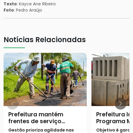
Texto
: Kayce Ane Ribeiro
Foto
: Pedro Araújo
Notícias Relacionadas
Prefeitura mantém
Prefeitura l
frentes de serviço
Programa M
contra buracos no
Potência
Gestão prioriza agilidade nas
Objetivo é garan