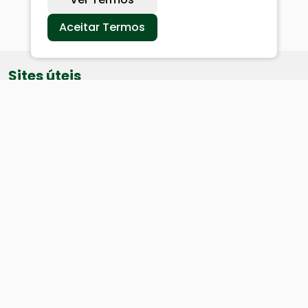
Aceitar Termos
Sites úteis
Equatorial
SAE
Câmara de Vereadores
Webmail
Baixe nosso aplicativo: