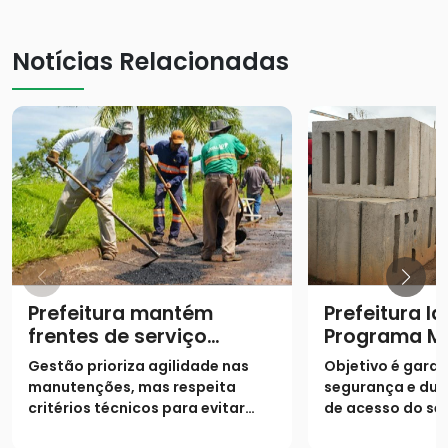
Notícias Relacionadas
Prefeitura mantém
Prefeitura l
frentes de serviço
Programa M
contra buracos no
Potência
Gestão prioriza agilidade nas
Objetivo é garan
período chuvoso
manutenções, mas respeita
segurança e dura
critérios técnicos para evitar
de acesso do se
desperdício de material e