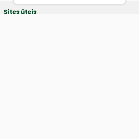
Sites úteis
Equatorial
SAE
Câmara de Vereadores
Webmail
Baixe nosso aplicativo:
Cidade
História