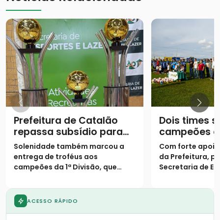
Prefeitura de Catalão
Dois times 
repassa subsídio para
campeões d
equipes de futebol
Campeonato
Solenidade também marcou a
Com forte apoio
amador
1ª Divisão e
entrega de troféus aos
da Prefeitura, p
campeões da 1ª Divisão, que
Secretaria de Es
dividiram o título de forma
competição real
inédita
termina com deci
recorde de pênal
ACESSO RÁPIDO
homenagem emo