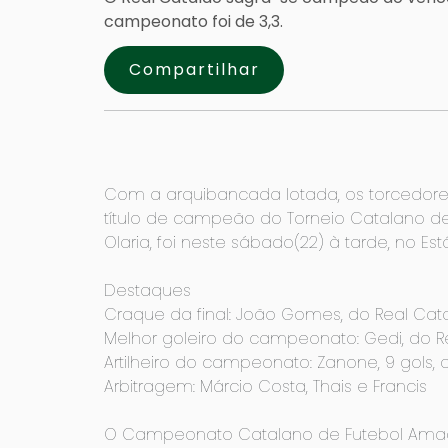
campeonato foi de 3,3.
Compartilhar
Com a arquibancada lotada, os torcedor
título de campeão do Torneio Catalano de F
Olaria, foi neste sábado(22) à tarde, no Está
Destaques
Craque da final: João Gomes, do Real Cat
Melhor goleiro do campeonato: Gedi, do R
Artilheiro do campeonato: Zanone, 9 gols, 
Arbitragem: Márcio Costa, Thais e Francis
O Campeonato Catalano de Futebol Amador