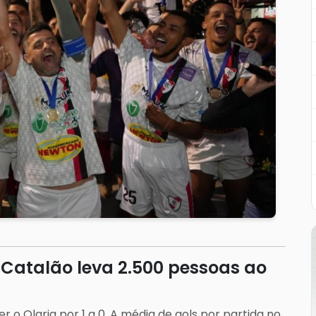
 Catalão leva 2.500 pessoas ao
o Olaria por 1 a 0. A média de gols por partida no