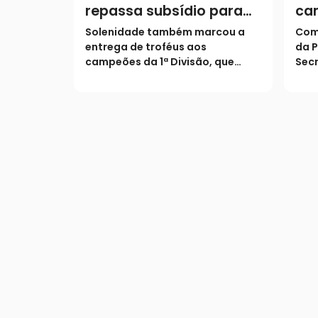
repassa subsídio para
ca
equipes de futebol
Ca
Solenidade também marcou a
Com 
amador
1ª 
entrega de troféus aos
da P
campeões da 1ª Divisão, que
Secr
dividiram o título de forma
comp
inédita
term
reco
hom