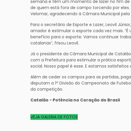
semana e têm um momento de lazer no fim de s
de quem está fora de campo torcendo por eles. O
Velomar, agradecendo à Câmara Municipal pela p
Para o secretário de Esporte e Lazer, Leovil Júnio
amador é estimular o esporte cada vez mais. “
benefício para o esporte. Vamos continuar trab
catalanas”, frisou Leovil.
Já o presidente da Câmara Municipal de Catalão,
com a Prefeitura para estimular a prática espor
social. Nosso papel é esse. E estamos satisfeitos
Além de ceder os campos para as partidas, pagar
disputam a 1ª Divisão do Campeonato de Futebol
da competição.
Catalão - Potência no Coração do Brasil
VEJA GALERIA DE FOTOS