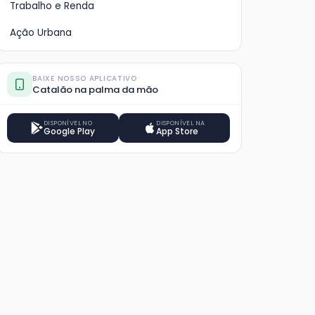
Trabalho e Renda
Ação Urbana
BAIXE NOSSO APLICATIVO
Catalão na palma da mão
DISPONÍVEL NO
DISPONÍVEL NA
Google Play
App Store
GW Transportes vence
Cir