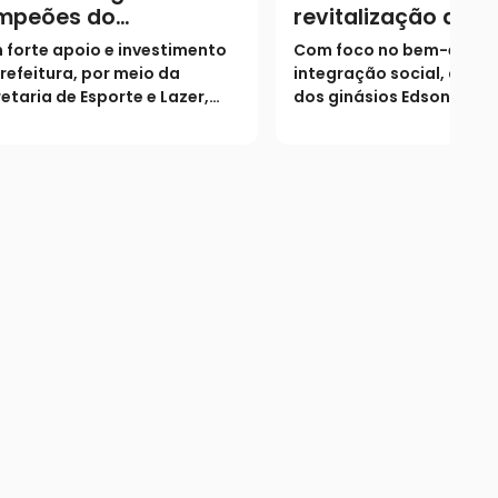
mpeões do
revitalização de g
mpeonato Amador da
de esportes em Pi
forte apoio e investimento
Com foco no bem-estar 
Divisão em Catalão
Belo e Santo Antôn
refeitura, por meio da
integração social, as re
Rio Verde
etaria de Esporte e Lazer,
dos ginásios Edson Ribei
etição realizada pela LEC
Dr. Jamil Sebba modern
ina com decisão histórica,
lazer
rde de pênaltis e
enagem emocionante