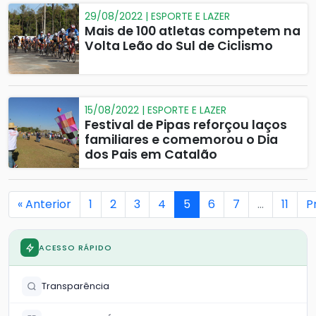
29/08/2022 | ESPORTE E LAZER
Mais de 100 atletas competem na
Volta Leão do Sul de Ciclismo
15/08/2022 | ESPORTE E LAZER
Festival de Pipas reforçou laços
familiares e comemorou o Dia
dos Pais em Catalão
« Anterior
1
2
3
4
5
6
7
…
11
P
ACESSO RÁPIDO
Transparência