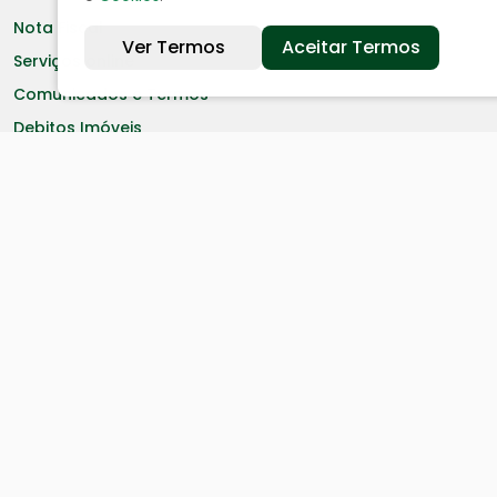
Nota Fiscal
Ver Termos
Aceitar Termos
Serviços online
Comunicados e Termos
Debitos Imóveis
Ouvidoria
Portal da Transparência
Resp. Fiscal
Licitação
Leis
Receitas
Despesas
Decretos