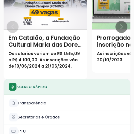
Em Catalão, a Fundação
Prorrogado 
Cultural Maria das Dores
inscrição no
Campos (FCMDC)
Lei Paulo G
Os salários variam de R$ 1.515,09
As inscrições vã
oferece 49 vagas em
Catalão
a R$ 4.100,00. As inscrições vão
20/10/2023.
vários cargos por meio
de 19/06/2024 a 21/06/2024.
de Processo Seletivo
Simplificado.
ACESSO RÁPIDO
Transparência
Secretarias e Órgãos
IPTU