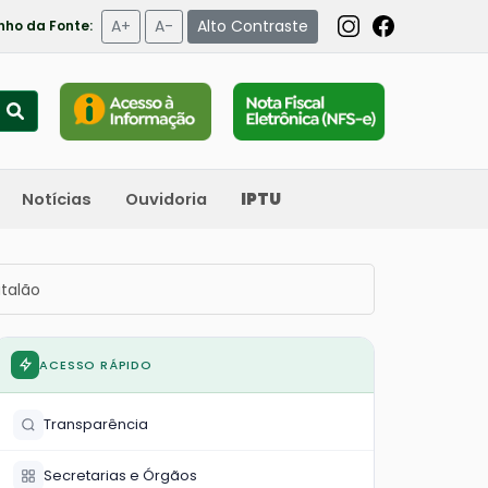
A+
A-
Alto Contraste
ho da Fonte:
Notícias
Ouvidoria
IPTU
atalão
ACESSO RÁPIDO
Transparência
Secretarias e Órgãos