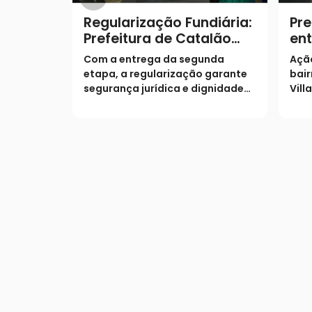
Regularização Fundiária:
Pre
Prefeitura de Catalão
ent
entrega escrituras e
fam
Com a entrega da segunda
Açã
realiza sonho de mais 19
etapa, a regularização garante
bair
famílias no Castelo
segurança jurídica e dignidade
Vill
Branco
aos moradores