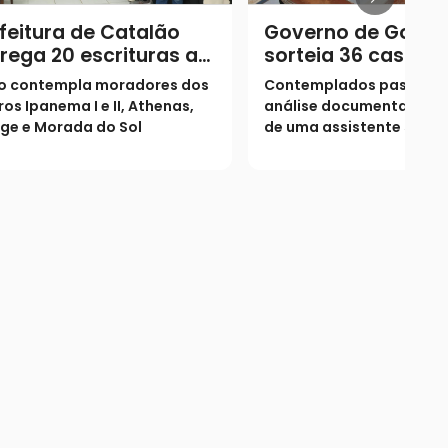
feitura de Catalão
Governo de Goiás
rega 20 escrituras a
sorteia 36 casas a
ílias
zero para Catalão
o contempla moradores dos
Contemplados passarão
ros Ipanema I e II, Athenas,
análise documental e pel
age e Morada do Sol
de uma assistente social
Cadastro reserva tem 1.
pessoas