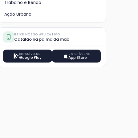
Trabalho e Renda
Ação Urbana
BAIXE NOSSO APLICATIVO
Catalão na palma da mão
DISPONÍVEL NO
DISPONÍVEL NA
Google Play
App Store