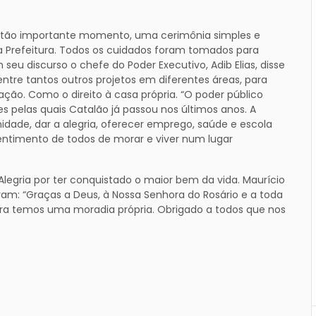
o tão importante momento, uma cerimônia simples e
la Prefeitura. Todos os cuidados foram tomados para
u discurso o chefe do Poder Executivo, Adib Elias, disse
ntre tantos outros projetos em diferentes áreas, para
lação. Como o direito à casa própria. “O poder público
 pelas quais Catalão já passou nos últimos anos. A
dade, dar a alegria, oferecer emprego, saúde e escola
 sentimento de todos de morar e viver num lugar
legria por ter conquistado o maior bem da vida. Maurício
am: “Graças a Deus, à Nossa Senhora do Rosário e a toda
gora temos uma moradia própria. Obrigado a todos que nos