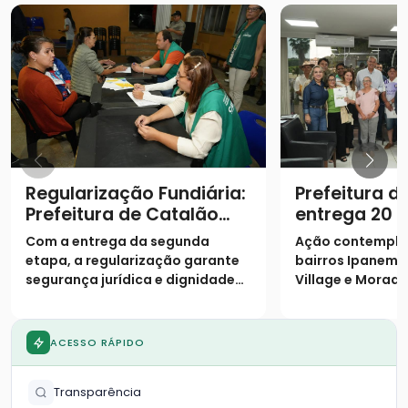
Regularização Fundiária:
Prefeitura d
Prefeitura de Catalão
entrega 20 e
entrega escrituras e
famílias
Com a entrega da segunda
Ação contempla
realiza sonho de mais 19
etapa, a regularização garante
bairros Ipanema I
famílias no Castelo
segurança jurídica e dignidade
Village e Morada
Branco
aos moradores
ACESSO RÁPIDO
Transparência