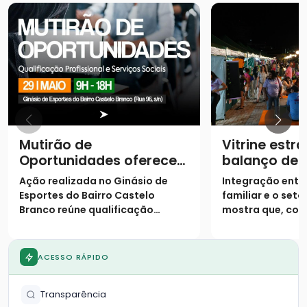
Mutirão de
Vitrine estra
Oportunidades oferece
balanço de
11 cursos gratuitos e
converteu 
Ação realizada no Ginásio de
Integração entre
serviços sociais
faturamento
Esportes do Bairro Castelo
familiar e o set
Parque
Branco reúne qualificação
mostra que, com
profissional e atendimentos
logístico, o com
essenciais para a comunidade
não tem limites 
das 9h às 18h
ACESSO RÁPIDO
Transparência