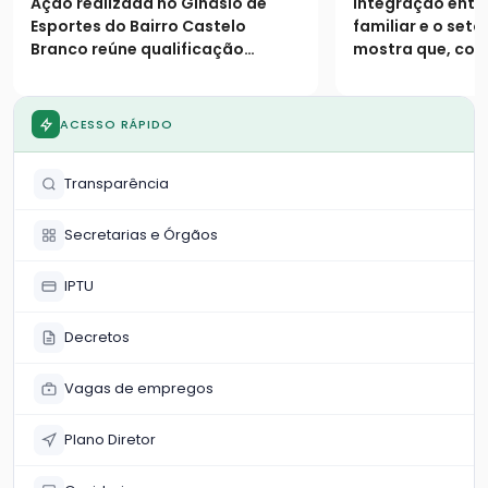
Ação realizada no Ginásio de
Integração entre
serviços sociais
faturamento
Esportes do Bairro Castelo
familiar e o set
Parque
Branco reúne qualificação
mostra que, com
profissional e atendimentos
logístico, o com
essenciais para a comunidade
não tem limites 
das 9h às 18h
ACESSO RÁPIDO
Transparência
Secretarias e Órgãos
IPTU
Decretos
Vagas de empregos
Plano Diretor