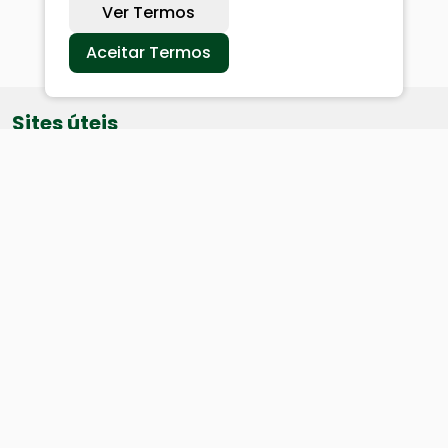
Ver Termos
Aceitar Termos
Sites úteis
Equatorial
SAE
Câmara de Vereadores
Webmail
Baixe nosso aplicativo: