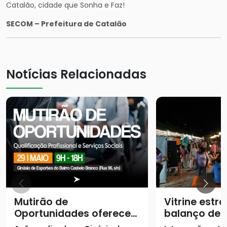
Catalão, cidade que Sonha e Faz!
SECOM – Prefeitura de Catalão
Notícias Relacionadas
Mutirão de
Vitrine estra
Oportunidades oferece
balanço de
11 cursos gratuitos e
converteu 