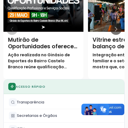
Mutirão de
Vitrine estra
Oportunidades oferece
balanço de
11 cursos gratuitos e
converteu 
Ação realizada no Ginásio de
Integração entre
serviços sociais
faturamento
Esportes do Bairro Castelo
familiar e o set
Parque
Branco reúne qualificação
mostra que, com
profissional e atendimentos
logístico, o com
essenciais para a comunidade
não tem limites 
das 9h às 18h
ACESSO RÁPIDO
Transparência
Secretarias e Órgãos